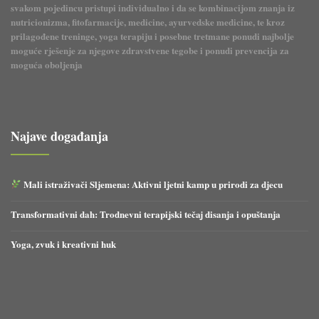
svakom pojedincu pristupi individualno i da se kombinacijom znanja iz
nutricionizma, fitofarmacije, medicine, ayurvedske medicine, te kroz
prilagođene treninge, yoga terapiju i posebne tretmane ponudi najbolje
moguće rješenje za njegove zdravstvene tegobe i ponudi prevencija za
moguća oboljenja
Najave događanja
Mali istraživači Sljemena: Aktivni ljetni kamp u prirodi za djecu
Transformativni dah: Trodnevni terapijski tečaj disanja i opuštanja
Yoga, zvuk i kreativni huk