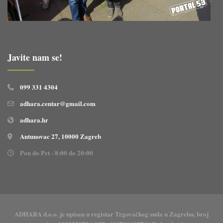
Javite nam se!
099 331 4304
adhara.centar@gmail.com
adhara.hr
Antunovac 27, 10000 Zagreb
Pon do Pet - 8:00 do 20:00
ADHARA d.o.o. je upisan u registar Trgovačkog suda u Zagrebu, broj