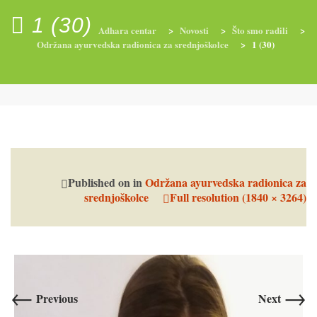
1 (30)
Adhara centar
>
Novosti
>
Što smo radili
>
Održana ayurvedska radionica za srednjoškolce
>
1 (30)
RADIONICE
NUTRI-ORDINACIJA
TRETMANI
YOGA I TRENINZI
Published on
in
Održana ayurvedska radionica za
srednjoškolce
Full resolution (1840 × 3264)
←
→
Previous
Next