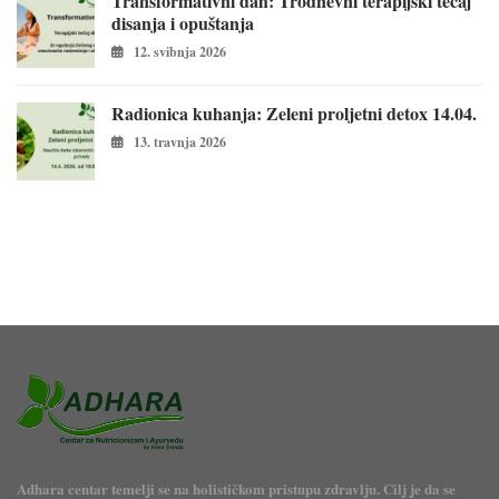
Transformativni dah: Trodnevni terapijski tečaj
disanja i opuštanja
12. svibnja 2026
Radionica kuhanja: Zeleni proljetni detox 14.04.
13. travnja 2026
Adhara centar temelji se na holističkom pristupu zdravlju. Cilj je da se