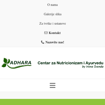
O nama
Galerije slika
Za tvrtke i ustanove
Kontakt
Nazovite nas!
Skip
to
PROGRAMI PREHRANE
PRIRODNO MRŠAVLJENJE
content