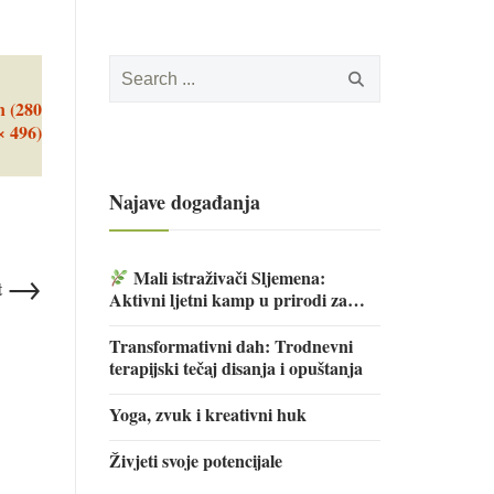
Search
for:
n (280
× 496)
Najave događanja
→
Mali istraživači Sljemena:
t
Aktivni ljetni kamp u prirodi za
djecu
Transformativni dah: Trodnevni
terapijski tečaj disanja i opuštanja
Yoga, zvuk i kreativni huk
Živjeti svoje potencijale