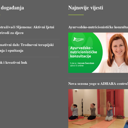
 događanja
Najnovije vijesti
straživači Sljemena: Aktivni ljetni
Ayurvedsko-nutricionističke konzulta
irodi za djecu
ativni dah: Trodnevni terapijski
anja i opuštanja
k i kreativni huk
Nova sezona yoge u ADHARA centru