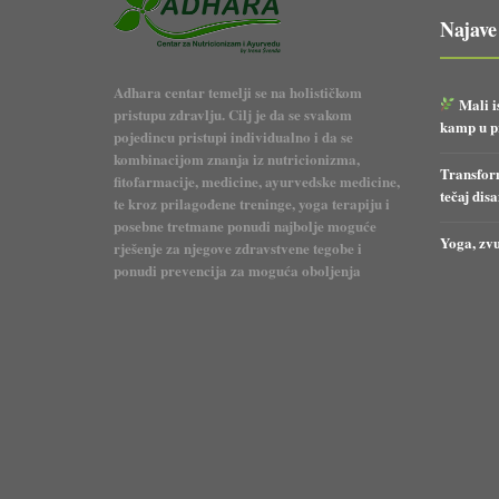
Najave
Adhara centar temelji se na holističkom
Mali i
pristupu zdravlju. Cilj je da se svakom
kamp u pr
pojedincu pristupi individualno i da se
kombinacijom znanja iz nutricionizma,
Transform
fitofarmacije, medicine, ayurvedske medicine,
tečaj dis
te kroz prilagođene treninge, yoga terapiju i
posebne tretmane ponudi najbolje moguće
Yoga, zvu
rješenje za njegove zdravstvene tegobe i
ponudi prevencija za moguća oboljenja