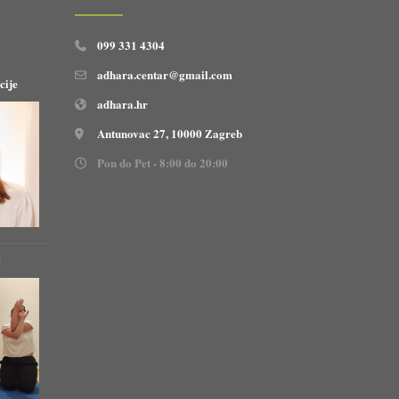
099 331 4304
adhara.centar@gmail.com
cije
adhara.hr
Antunovac 27, 10000 Zagreb
Pon do Pet - 8:00 do 20:00
!