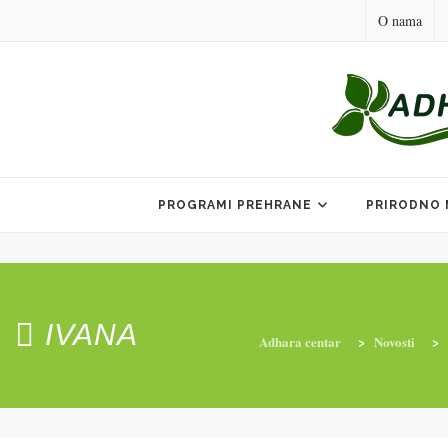
O nama
Skip
to
PROGRAMI PREHRANE
PRIRODNO 
content
IVANA
Adhara centar
>
Novosti
>