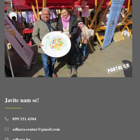
Javite nam se!
099 331 4304
adhara.centar@gmail.com
adhara.hr