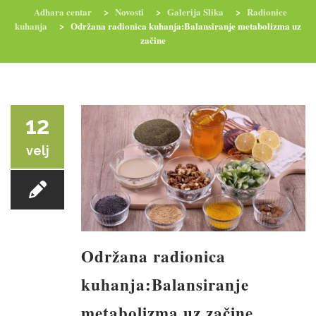
Adhara centar
>
Novosti
>
Galerija Slika
>
Radionice
kuhanja
>
Održana radionica kuhanja:Balansiranje metabolizma uz
začine
RADIONICE
NUTRI-ORDINACIJA
TRETMANI
YOGA I TRENINZI
12
velj
Održana radionica
kuhanja:Balansiranje
metabolizma uz začine