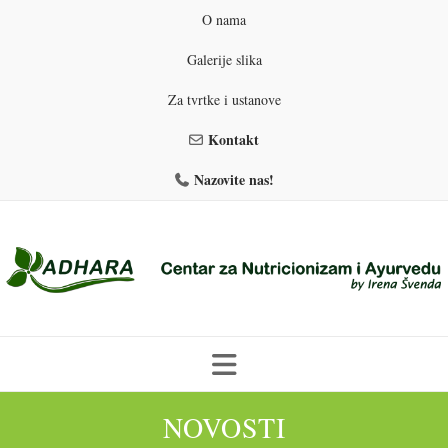
O nama
Galerije slika
Za tvrtke i ustanove
Kontakt
Nazovite nas!
Skip
NOVOSTI
to
PROGRAMI PREHRANE
PRIRODNO MRŠAVLJENJE
content