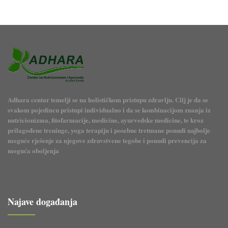
Adhara centar temelji se na holističkom pristupu zdravlju. Cilj je da se
svakom pojedincu pristupi individualno i da se kombinacijom znanja iz
nutricionizma, fitofarmacije, medicine, ayurvedske medicine, te kroz
prilagođene treninge, yoga terapiju i posebne tretmane ponudi najbolje
moguće rješenje za njegove zdravstvene tegobe i ponudi prevencija za
moguća oboljenja
Najave događanja