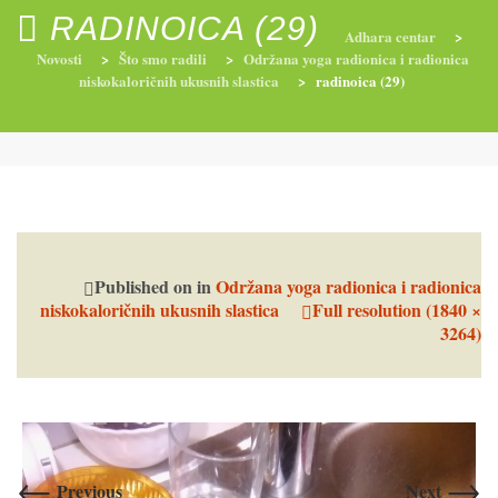
RADINOICA (29)
Adhara centar
>
Novosti
>
Što smo radili
>
Održana yoga radionica i radionica
niskokaloričnih ukusnih slastica
>
radinoica (29)
RADIONICE
NUTRI-ORDINACIJA
TRETMANI
YOGA I TRENINZI
Published on
in
Održana yoga radionica i radionica
niskokaloričnih ukusnih slastica
Full resolution (1840 ×
3264)
←
→
Previous
Next