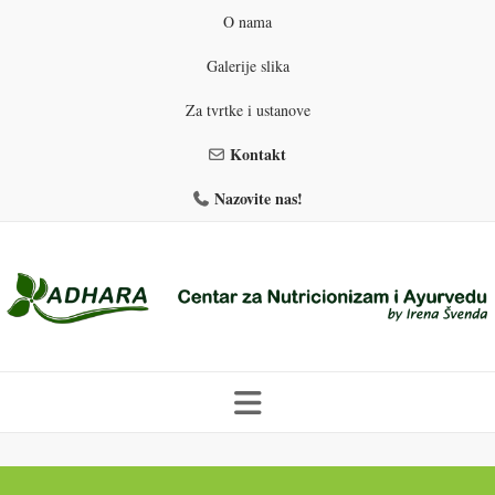
O nama
Galerije slika
Za tvrtke i ustanove
Kontakt
Nazovite nas!
Skip
to
PROGRAMI PREHRANE
PRIRODNO MRŠAVLJENJE
content