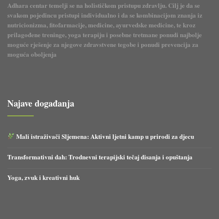
Adhara centar temelji se na holističkom pristupu zdravlju. Cilj je da se
svakom pojedincu pristupi individualno i da se kombinacijom znanja iz
nutricionizma, fitofarmacije, medicine, ayurvedske medicine, te kroz
prilagođene treninge, yoga terapiju i posebne tretmane ponudi najbolje
moguće rješenje za njegove zdravstvene tegobe i ponudi prevencija za
moguća oboljenja
Najave događanja
Mali istraživači Sljemena: Aktivni ljetni kamp u prirodi za djecu
Transformativni dah: Trodnevni terapijski tečaj disanja i opuštanja
Yoga, zvuk i kreativni huk