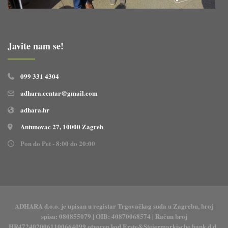
Javite nam se!
099 331 4304
adhara.centar@gmail.com
adhara.hr
Antunovac 27, 10000 Zagreb
Pon do Pet - 8:00 do 20:00
ADHARA d.o.o. je upisan u registar Trgovačkog suda u Zagrebu, broj
spisa: 080855079 | OIB: 40870068574 | Račun broj
HR4724020061100664099 otvoren kod Erste&Steiermarkische bank d.d.,