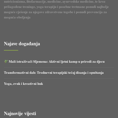
nutricionizma, fitofarmacije, medicine, ayurvedske medicine, te kroz
prilagođene treninge, yoga terapiju i posebne tretmane ponudi najbolje
moguće rješenje za njegove zdravstvene tegobe i ponudi prevencija za
moguća oboljenja
Najave događanja
Mali istraživači Sljemena: Aktivni ljetni kamp u prirodi za djecu
Transformativni dah: Trodnevni terapijski tečaj disanja i opuštanja
Yoga, zvuk i kreativni huk
Najnovije vijesti