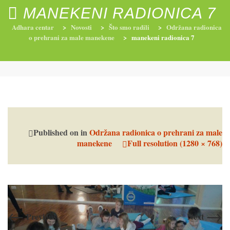
MANEKENI RADIONICA 7
Adhara centar
>
Novosti
>
Što smo radili
>
Održana radionica
o prehrani za male manekene
>
manekeni radionica 7
RADIONICE
NUTRI-ORDINACIJA
TRETMANI
YOGA I TRENINZI
Published on
in
Održana radionica o prehrani za male
manekene
Full resolution (1280 × 768)
←
→
Previous
Next