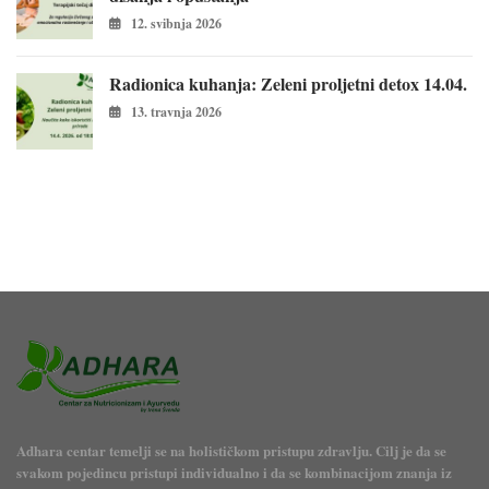
12. svibnja 2026
Radionica kuhanja: Zeleni proljetni detox 14.04.
13. travnja 2026
Adhara centar temelji se na holističkom pristupu zdravlju. Cilj je da se
svakom pojedincu pristupi individualno i da se kombinacijom znanja iz