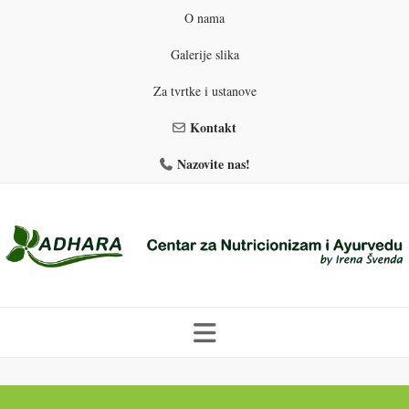
O nama
Galerije slika
Za tvrtke i ustanove
Kontakt
Nazovite nas!
Skip
to
PROGRAMI PREHRANE
PRIRODNO MRŠAVLJENJE
content