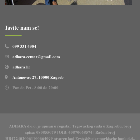
Javite nam se!
099 331 4304
adhara.centar@gmail.com
adhara.hr
Antunovac 27, 10000 Zagreb
Pon do Pet - 8:00 do 20:00
ADHARA d.o.o. je upisan u registar Trgovačkog suda u Zagrebu, broj
spisa: 080855079 | OIB: 40870068574 | Račun broj
HR4724020061100664099 otvoren kod Erste&Steiermarkische bank d.d.,