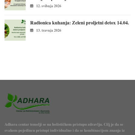
12. svibnja 2026
Radionica kuhanja: Zeleni proljetni detox 14.04.
13. travnja 2026
Adhara centar temelji se na holističkom pristupu zdravlju. Cilj je da se
svakom pojedincu pristupi individualno i da se kombinacijom znanja iz