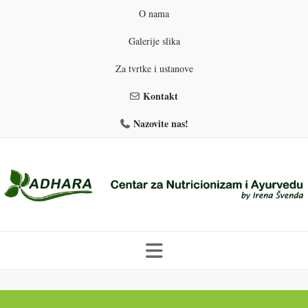
O nama
Galerije slika
Za tvrtke i ustanove
Kontakt
Nazovite nas!
Skip
to
PROGRAMI PREHRANE
PRIRODNO MRŠAVLJENJE
content