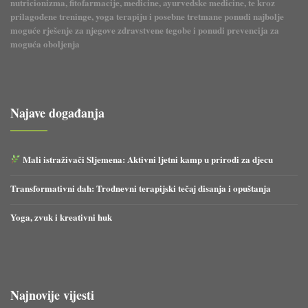
nutricionizma, fitofarmacije, medicine, ayurvedske medicine, te kroz
prilagođene treninge, yoga terapiju i posebne tretmane ponudi najbolje
moguće rješenje za njegove zdravstvene tegobe i ponudi prevencija za
moguća oboljenja
Najave događanja
Mali istraživači Sljemena: Aktivni ljetni kamp u prirodi za djecu
Transformativni dah: Trodnevni terapijski tečaj disanja i opuštanja
Yoga, zvuk i kreativni huk
Najnovije vijesti