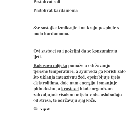
Prstohvat soli
Prstohvat kardamoma
Sve sastojke izmiksajte i na kraju pospiajte s
malo kardamoma.
Ovi sastojci su i poželjni da se konzumiraju
ljeti.
Kokosovo mlijeko
pomaže u održavanju
tjelesne temperature, a ayurveda ga koristi zato
što uklanja intenzivnu žeđ, opskrbljuje tijelo
elektrolitima, daje nam energiju i smanjuje
pitta doshu, a
krastavci
hlade organizam
zahvaljujući visokom udjelu vode, oslobađaju
od stresa, te održavaju sjaj kože.
Vijesti