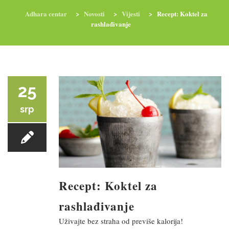
Adhara centar
>
Novosti
>
Vijesti
>
Recept: Koktel za
rashlađivanje
RADIONICE
NUTRI-ORDINACIJA
TRETMANI
YOGA I TRENINZI
25
srp
Recept: Koktel za
rashlađivanje
Uživajte bez straha od previše kalorija!