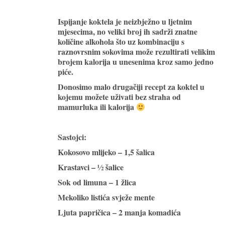
Ispijanje koktela je neizbježno u ljetnim
mjesecima, no veliki broj ih sadrži znatne
količine alkohola što uz kombinaciju s
raznovrsnim sokovima može rezultirati velikim
brojem kalorija u unesenima kroz samo jedno
piće.
Donosimo malo drugačiji recept za koktel u
kojemu možete uživati bez straha od
mamurluka ili kalorija
Sastojci:
Kokosovo mlijeko – 1,5 šalica
Krastavci – ½ šalice
Sok od limuna – 1 žlica
Mekoliko listića svježe mente
Ljuta papričica – 2 manja komadića