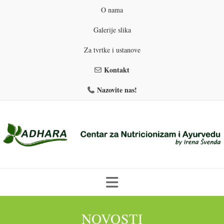
O nama
Galerije slika
Za tvrtke i ustanove
Kontakt
Nazovite nas!
Skip
to
NOVOSTI
PROGRAMI PREHRANE
PRIRODNO MRŠAVLJENJE
content