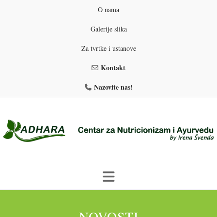
O nama
Galerije slika
Za tvrtke i ustanove
Kontakt
Nazovite nas!
Skip
to
PROGRAMI PREHRANE
PRIRODNO MRŠAVLJENJE
NOVOSTI
content