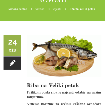
Adhara centar
>
Novosti
>
Vijesti
>
Riba na Veliki petak
RADIONICE
NUTRI-ORDINACIJA
TRETMANI
YOGA I TRENINZI
24
ožu
Riba na Veliki petak
Prilikom posta riba je najčešći odabir na našim
tanjurima.
Vrijeme korizme za većinu kršćana označava