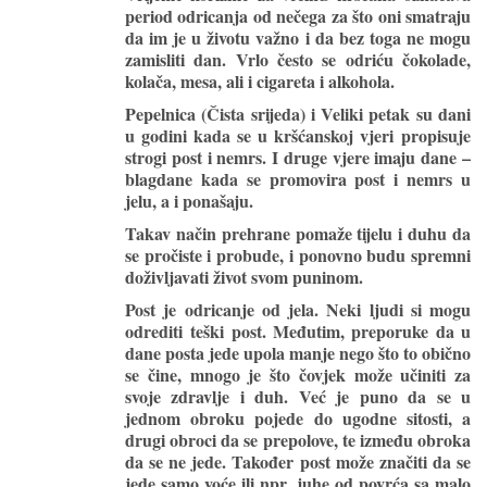
period odricanja od nečega za što oni smatraju
da im je u životu važno i da bez toga ne mogu
zamisliti dan. Vrlo često se odriću čokolade,
kolača, mesa, ali i cigareta i alkohola.
Pepelnica (Čista srijeda) i Veliki petak su dani
u godini kada se u kršćanskoj vjeri propisuje
strogi post i nemrs. I druge vjere imaju dane –
blagdane kada se promovira post i nemrs u
jelu, a i ponašaju.
Takav način prehrane pomaže tijelu i duhu da
se pročiste i probude, i ponovno budu spremni
doživljavati život svom puninom.
Post je odricanje od jela. Neki ljudi si mogu
odrediti teški post. Međutim, preporuke da u
dane posta jede upola manje nego što to obično
se čine, mnogo je što čovjek može učiniti za
svoje zdravlje i duh. Već je puno da se u
jednom obroku pojede do ugodne sitosti, a
drugi obroci da se prepolove, te između obroka
da se ne jede. Također post može značiti da se
jede samo voće ili npr. juhe od povrća sa malo