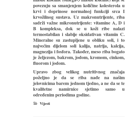
povezuju sa smanjenjem količine kolesterola u
krvi i doprinose normalnoj funkciji srca I
krvožilnog sustava. Uz makronutrijente, riba
sadrži važne mikronutrijente: vitamine A, D i
B kompleksa, dok se u koži ribe nalazi
termostabilan i slabije oksidativan vitamin C.
Mineralne su zastupljene u obliku soli, i to
najvećim dijelom soli kalija, natrija, kalcija,
magnezija i fosfora. Također, meso riba bogato
je željezom, bakrom, jodom, kromom, cinkom,
fluorom i jodom.
Upravo zbog velikog nutritivnog značaja
poželjno je da se riba nađe na našim
jelovnicima barem jednom tjedno, a ne da se te
kvalitetne namirnice sjetimo samo u
određenim periodima godine.
Vijesti