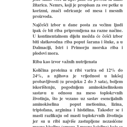
žitarica. Nemrs, koji je propisan za sve petke u
korizmi, znači odricanje od mesa i mesnih
proizvoda.
Najčešći izbor u dane posta za većinu ljudi
ipak će bit riba pripremljena na razne načine.
U kontinentalnom dijelu možda će češći izbor
biti slatkovodna riba poput šarana i štuke, a u
Dalmaciji, Istri i Primorju morska riba i
plodovi mora.
Riba kao izvor važnih nutrijenata
Količina proteina u ribi varira od 12% do
24%, a njihova je vrijednost u lakšoj
probavljivosti (u prosjeku 2 do 3 sata), boljem
iskorištenju, pogodnijem aminokiselinskom
sastavu u odnosu na meso toplokrvnih
životinja, što je vezano uz sastav esencijalnih
aminokiselina poput metionina, lizina,
triptofana, arginina i histidina. Također se i
masti razlikuju od masti toplokrvnih životinja
jer su u ribi najviše zastupljene nezasićene
masne kiseline (omega-3 masne ksieline) koje se