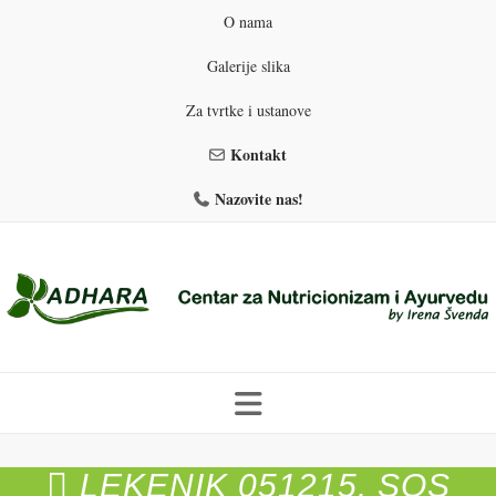
O nama
Galerije slika
Za tvrtke i ustanove
Kontakt
Nazovite nas!
Skip
to
LEKENIK 051215. SOS
PROGRAMI PREHRANE
PRIRODNO MRŠAVLJENJE
content