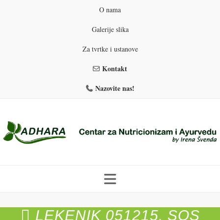
O nama
Galerije slika
Za tvrtke i ustanove
Kontakt
Nazovite nas!
Skip
to
LEKENIK 051215. SOS
PROGRAMI PREHRANE
PRIRODNO MRŠAVLJENJE
content