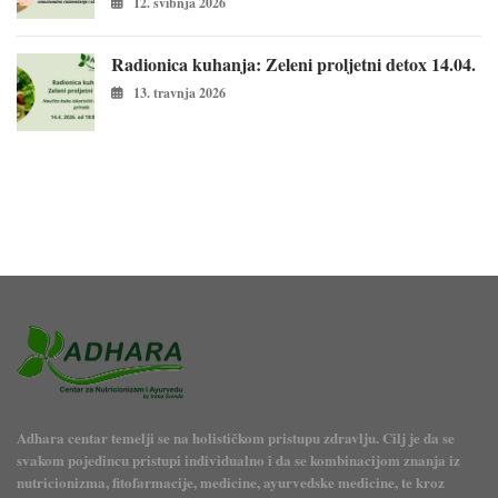
12. svibnja 2026
Radionica kuhanja: Zeleni proljetni detox 14.04.
13. travnja 2026
Adhara centar temelji se na holističkom pristupu zdravlju. Cilj je da se
svakom pojedincu pristupi individualno i da se kombinacijom znanja iz
nutricionizma, fitofarmacije, medicine, ayurvedske medicine, te kroz