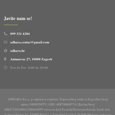
Javite nam se!
099 331 4304
adhara.centar@gmail.com
adhara.hr
Antunovac 27, 10000 Zagreb
Pon do Pet - 8:00 do 20:00
ADHARA d.o.o. je upisan u registar Trgovačkog suda u Zagrebu, broj
spisa: 080855079 | OIB: 40870068574 | Račun broj
HR4724020061100664099 otvoren kod Erste&Steiermarkische bank d.d.,
Jadranski trg 3a, 51000 Rijeka. | Temeljni kapital 20.000,00 kuna uplaćen