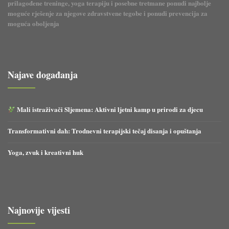
prilagođene treninge, yoga terapiju i posebne tretmane ponudi najbolje
moguće rješenje za njegove zdravstvene tegobe i ponudi prevencija za
moguća oboljenja
Najave događanja
Mali istraživači Sljemena: Aktivni ljetni kamp u prirodi za djecu
Transformativni dah: Trodnevni terapijski tečaj disanja i opuštanja
Yoga, zvuk i kreativni huk
Najnovije vijesti