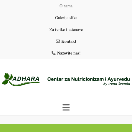
O nama
Galerije slika
Za tvrtke i ustanove
Kontakt
Nazovite nas!
Skip
to
PROGRAMI PREHRANE
PRIRODNO MRŠAVLJENJE
content