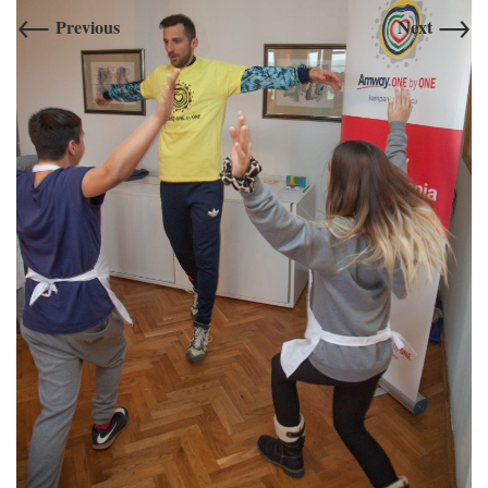
←
→
Previous
Next