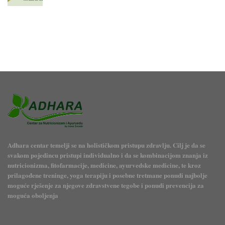
Adhara centar temelji se na holističkom pristupu zdravlju. Cilj je da se
svakom pojedincu pristupi individualno i da se kombinacijom znanja iz
nutricionizma, fitofarmacije, medicine, ayurvedske medicine, te kroz
prilagođene treninge, yoga terapiju i posebne tretmane ponudi najbolje
moguće rješenje za njegove zdravstvene tegobe i ponudi prevencija za
moguća oboljenja