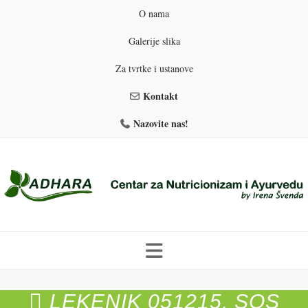
O nama
Galerije slika
Za tvrtke i ustanove
Kontakt
Nazovite nas!
Skip
to
LEKENIK 051215. SOS
PROGRAMI PREHRANE
PRIRODNO MRŠAVLJENJE
content