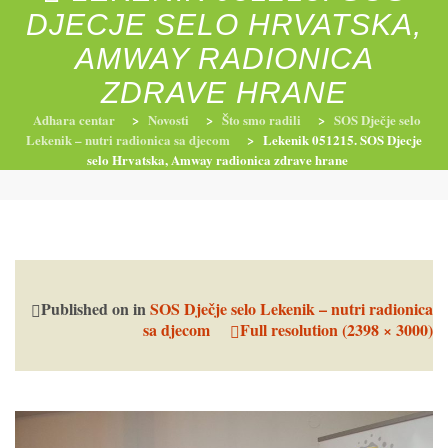
DJECJE SELO HRVATSKA,
AMWAY RADIONICA
RADIONICE
NUTRI-ORDINACIJA
TRETMANI
ZDRAVE HRANE
Adhara centar
>
Novosti
>
Što smo radili
>
SOS Dječje selo
Lekenik – nutri radionica sa djecom
>
Lekenik 051215. SOS Djecje
selo Hrvatska, Amway radionica zdrave hrane
YOGA I TRENINZI
Published on
in
SOS Dječje selo Lekenik – nutri radionica
sa djecom
Full resolution (2398 × 3000)