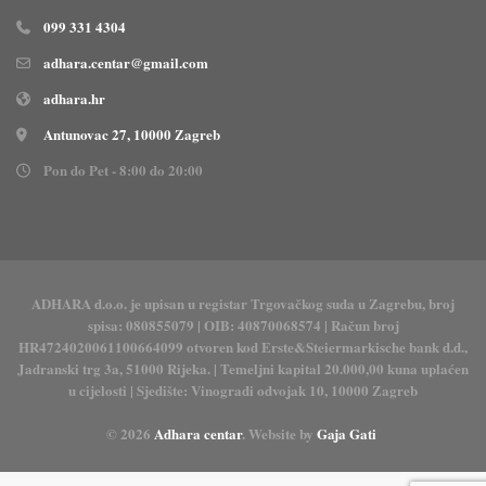
099 331 4304
adhara.centar@gmail.com
adhara.hr
Antunovac 27, 10000 Zagreb
Pon do Pet - 8:00 do 20:00
ADHARA d.o.o. je upisan u registar Trgovačkog suda u Zagrebu, broj
spisa: 080855079 | OIB: 40870068574 | Račun broj
HR4724020061100664099 otvoren kod Erste&Steiermarkische bank d.d.,
Jadranski trg 3a, 51000 Rijeka. | Temeljni kapital 20.000,00 kuna uplaćen
u cijelosti | Sjedište: Vinogradi odvojak 10, 10000 Zagreb
© 2026
Adhara centar
. Website by
Gaja Gati