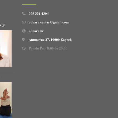
099 331 4304
adhara.centar@gmail.com
cije
adhara.hr
Antunovac 27, 10000 Zagreb
Pon do Pet - 8:00 do 20:00
!