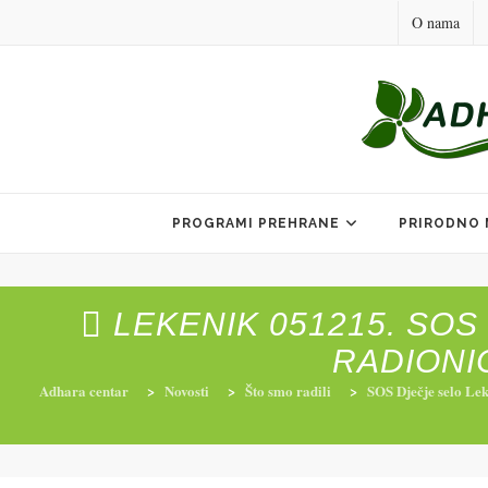
O nama
Skip
to
PROGRAMI PREHRANE
PRIRODNO 
content
LEKENIK 051215. SO
RADIONI
Adhara centar
>
Novosti
>
Što smo radili
>
SOS Dječje selo Lek