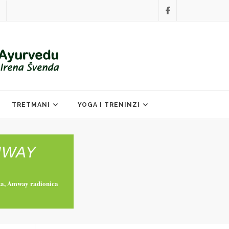
TRETMANI
YOGA I TRENINZI
MWAY
ka, Amway radionica