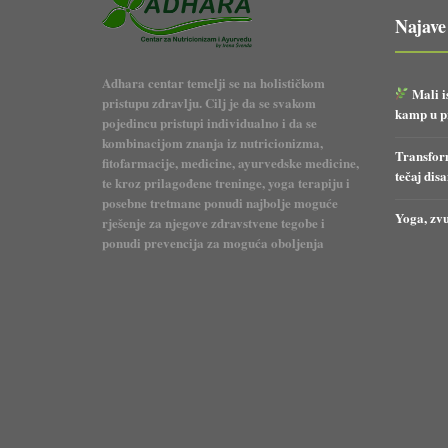
Najave
Adhara centar temelji se na holističkom
Mali i
pristupu zdravlju. Cilj je da se svakom
kamp u pr
pojedincu pristupi individualno i da se
kombinacijom znanja iz nutricionizma,
Transform
fitofarmacije, medicine, ayurvedske medicine,
tečaj dis
te kroz prilagođene treninge, yoga terapiju i
posebne tretmane ponudi najbolje moguće
Yoga, zvu
rješenje za njegove zdravstvene tegobe i
ponudi prevencija za moguća oboljenja