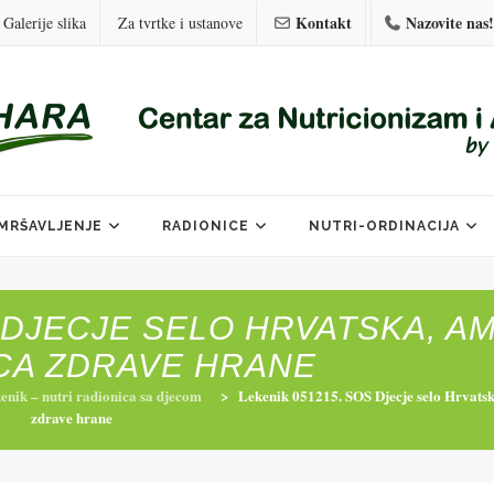
Kontakt
Nazovite nas!
Galerije slika
Za tvrtke i ustanove
MRŠAVLJENJE
RADIONICE
NUTRI-ORDINACIJA
S DJECJE SELO HRVATSKA, A
CA ZDRAVE HRANE
enik – nutri radionica sa djecom
>
Lekenik 051215. SOS Djecje selo Hrvats
zdrave hrane