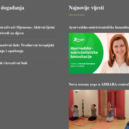
 događanja
Najnovije vijesti
straživači Sljemena: Aktivni ljetni
Ayurvedsko-nutricionističke konzulta
irodi za djecu
ativni dah: Trodnevni terapijski
anja i opuštanja
k i kreativni huk
Nova sezona yoge u ADHARA centru