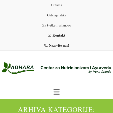
O nama
Galerije slika
Za tvrtke i ustanove
Kontakt
Nazovite nas!
Skip
to
ARHIVA KATEGORIJE:
PROGRAMI PREHRANE
PRIRODNO MRŠAVLJENJE
content