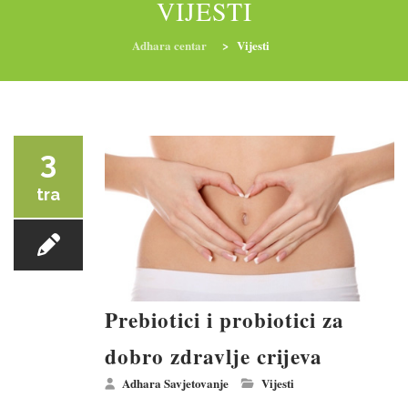
VIJESTI
Adhara centar
>
Vijesti
RADIONICE
NUTRI-ORDINACIJA
TRETMANI
YOGA I TRENINZI
3
tra
Prebiotici i probiotici za
dobro zdravlje crijeva
Adhara Savjetovanje
Vijesti