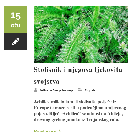
15
ožu
Stolisnik i njegova ljekovita
svojstva
Adhara Savjetovanje
Vijesti
Achillea millefolium ili stolisnik, potječe iz
Europe te može rasti u područjima umjerenog
pojasa. Riječ “Achillea” se odnosi na Ahileja,
drevnog grčkog junaka iz Trojanskog rata.
Read more