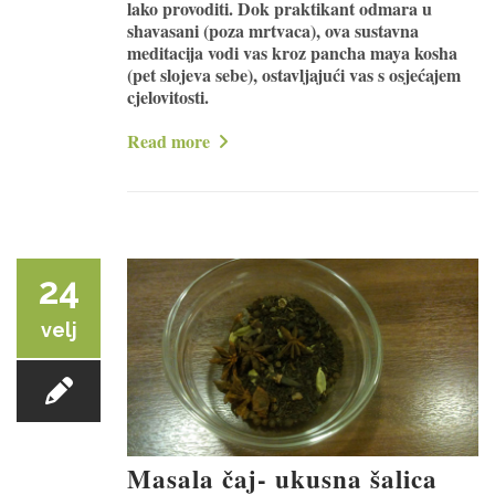
lako provoditi. Dok praktikant odmara u
shavasani (poza mrtvaca), ova sustavna
meditacija vodi vas kroz pancha maya kosha
(pet slojeva sebe), ostavljajući vas s osjećajem
cjelovitosti.
Read more
24
velj
Masala čaj- ukusna šalica