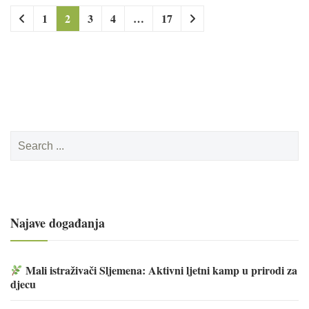
1
2
3
4
…
17
Search
for:
Najave događanja
Mali istraživači Sljemena: Aktivni ljetni kamp u prirodi za
djecu