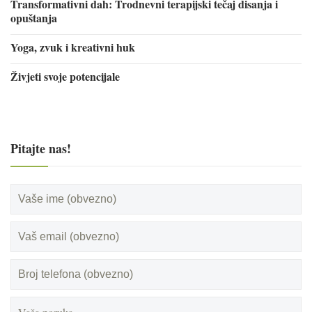
Transformativni dah: Trodnevni terapijski tečaj disanja i
opuštanja
Yoga, zvuk i kreativni huk
Živjeti svoje potencijale
Pitajte nas!