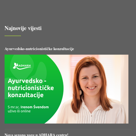
Najnovije vijesti
Ayurvedsko-nutricionističke konzultacije
Nova sezona yoge u ADHARA centru!